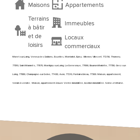
Maisons
Appartements
Terrains
Immeubles
à bâtir
et de
Locaux
loisirs
commerciaux
Moret-sur-Loing, Veneux-les-Sablons, Ecuelles, Montarlot, Episy, Villemer, Villecerf, 77250, Thomery,
77810, Saint-Mammès, 77670, Montigny-sur-Loing, La Genevraye, 77690, Bourron-Marlotte, 77780, Grez-sur-
Loing, 77880, Champagne-sur-Seine, 77430, Avon, 77210, Fontainebleau, 77300. Maison, appartement,
terrain à vendre. Maison,
appartement à louer. Vente immobilière, location immobilière. Seine-et-Marne.