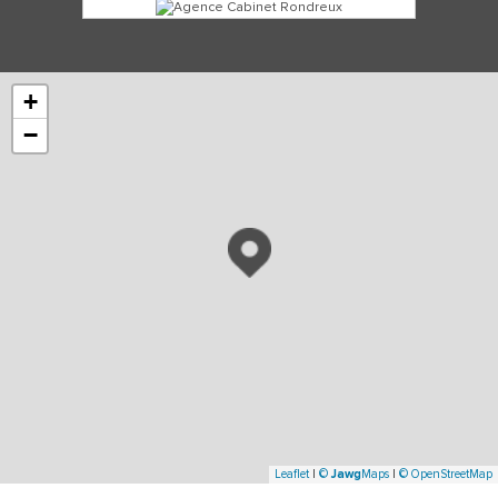
+
−
Leaflet
|
©
Jawg
Maps
|
© OpenStreetMap