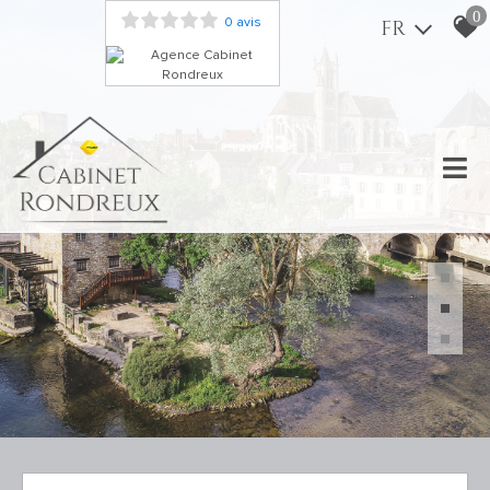
0
0 avis
FR