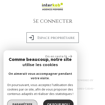
Se connecter
Espace propriétaire
On en reste là
réalisé par
Comme beaucoup, notre site
utilise les cookies
On aimerait vous accompagner pendant
votre visite.
© 2026 | Tous droits réservés | Traduction powered by
Google
En poursuivant, vous acceptez l'utilisation des
Plan du site
Mentions légales
Nos honoraires
Liens
cookies par ce site, afin de vous proposer des
Admin
Politique RGPD
contenus adaptés et réaliser des statistiques !
PARAMÉTRER
OK POUR MOI !