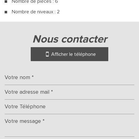
Nombre de pièces : 6
Nombre de niveaux : 2
la ville de montigny-sur-loing
(77690)
nous contacter
+
Afficher le téléphone
−
Leaflet
|
©
Jawg
Maps
|
© OpenStreetMap