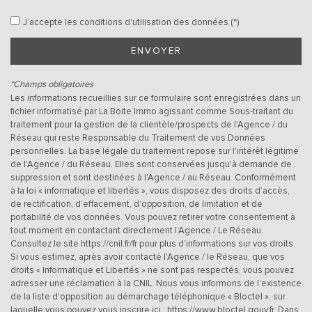
École maternelle
J'accepte les conditions d'utilisation des données (*)
École primaire
ENVOYER
Gare ferroviaire
*Champs obligatoires
Les informations recueillies sur ce formulaire sont enregistrées dans un
Bureau de poste
fichier informatisé par La Boite Immo agissant comme Sous-traitant du
traitement pour la gestion de la clientèle/prospects de l'Agence / du
Mairie
Réseau qui reste Responsable du Traitement de vos Données
personnelles. La base légale du traitement repose sur l'intérêt légitime
de l'Agence / du Réseau. Elles sont conservées jusqu'à demande de
statistiques
suppression et sont destinées à l'Agence / au Réseau. Conformément
à la loi « informatique et libertés », vous disposez des droits d’accès,
de rectification, d’effacement, d’opposition, de limitation et de
Nombre d'habitants
2 766
portabilité de vos données. Vous pouvez retirer votre consentement à
Propriétaires (vs. locataires)
81,03 %
tout moment en contactant directement l’Agence / Le Réseau.
Consultez le site
https://cnil.fr/fr
pour plus d’informations sur vos droits.
Taxe habitation
8,15 %
Si vous estimez, après avoir contacté l'Agence / le Réseau, que vos
droits « Informatique et Libertés » ne sont pas respectés, vous pouvez
Taxe foncière
19,40 %
adresser une réclamation à la CNIL. Nous vous informons de l’existence
de la liste d'opposition au démarchage téléphonique « Bloctel », sur
Habitants de moins de 25 ans
26,97 %
laquelle vous pouvez vous inscrire ici :
https://www.bloctel.gouv.fr
. Dans