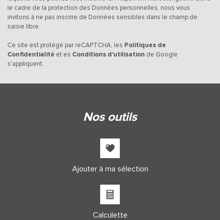
Habitants de 25 à 55 ans
37,64 %
le cadre de la protection des Données personnelles, nous vous
invitons à ne pas inscrire de Données sensibles dans le champ de
Habitants de plus de 55 ans
35,39 %
saisie libre.
Nombre d'enfants par famille
0,84
Ce site est protégé par reCAPTCHA, les
Politiques de
Familles sans enfant
51,40 %
Confidentialité
et es
Conditions d'utilisation
de Google
s'appliquent.
Familles avec 1 ou 2 enfants
41,17 %
Maisons
90,20 %
Appartements
9,80 %
nos outils
Familles avec 3 enfants
6,21 %
Ajouter à ma sélection
Calculette