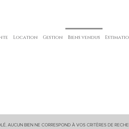
ente
location
gestion
biens vendus
estimati
appartements
appartements
appartements
maisons
maisons
maisons
terrains
autres
terrains
autres
autres
LÉ, AUCUN BIEN NE CORRESPOND À VOS CRITÈRES DE RECH
5KM
10KM
25KM