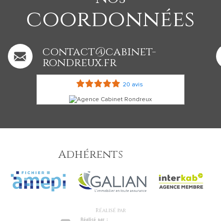
coordonnées
contact@cabinet-
rondreux.fr
20 avis
Adhérents
réalisé par