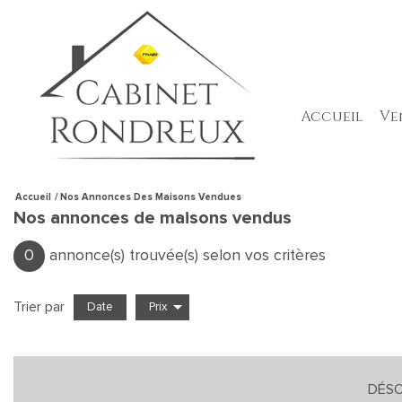
accueil
v
Accueil
Nos Annonces Des Maisons Vendues
Nos annonces de maisons vendus
0
annonce(s) trouvée(s) selon vos critères
Trier par
Date
Prix
×
Maison
Vente
DÉSO