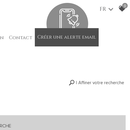
0
FR
créer une alerte email
on
contact
Affiner votre recherche
RECHERCHER
+
+ de critères
ERCHE