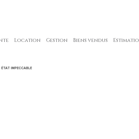
ente
location
gestion
biens vendus
estimati
appartements
appartements
appartements
 ÉTAT IMPECCABLE
maisons
maisons
maisons
terrains
autres
terrains
autres
autres