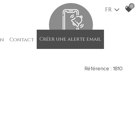
0
FR
créer une alerte email
on
contact
Référence : 1810
285 000 €