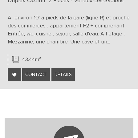
Duplex 43.44m² 2 Pièces - Veneux-Les-Sablons
A environ 10' à pieds de la gare (ligne R) et proche
des commerces , appartement F2 + comprenant :
Entrée, wc, cuisne , sejour, salle d'eau. A l etage :
Mezzanine, une chambre. Une cave et un...
43.44m²
CONTACT
DÉTAILS