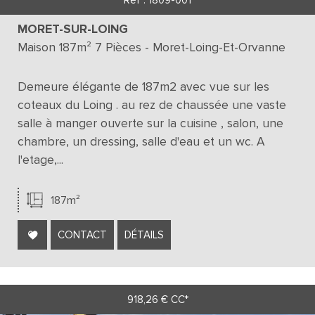
Ref : 1809-001
MORET-SUR-LOING
Maison 187m² 7 Pièces - Moret-Loing-Et-Orvanne
Demeure élégante de 187m2 avec vue sur les
coteaux du Loing . au rez de chaussée une vaste
salle à manger ouverte sur la cuisine , salon, une
chambre, un dressing, salle d'eau et un wc. A
l'etage,...
187m²
CONTACT
DÉTAILS
918,26 €
CC*