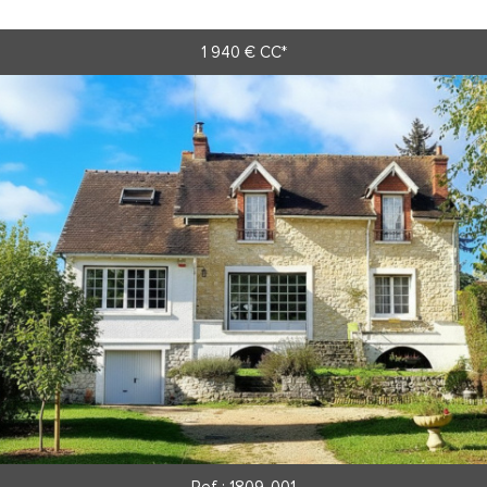
1 940 €
CC*
RECHERCHER
+
+ de critères
5KM
10KM
25KM