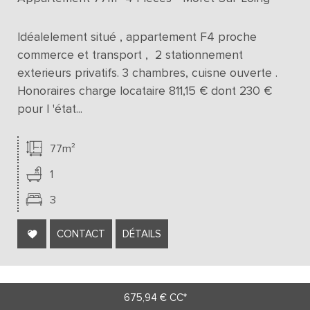
Idéalelement situé , appartement F4 proche
commerce et transport , 2 stationnement
exterieurs privatifs. 3 chambres, cuisne ouverte .
Honoraires charge locataire 811,15 € dont 230 €
pour l 'état...
77m²
1
3
CONTACT
DÉTAILS
675,94 €
CC*